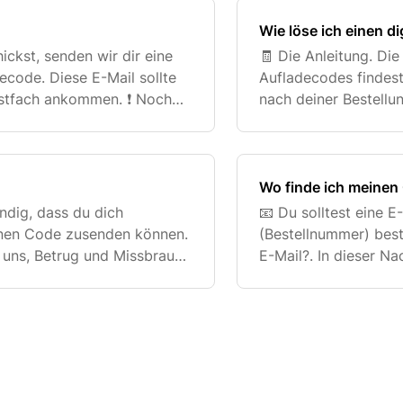
Wie löse ich einen d
ickst, senden wir dir eine
🧾 Die Anleitung. Di
ecode. Diese E-Mail sollte
Aufladecodes findest
ostfach ankommen. ❗ Noch
nach deiner Bestellun
itte auch in deinem Spam-
Code enthalten, sonde
richtig e
Wo finde ich meinen
endig, dass du dich
📧 Du solltest eine E
einen Code zusenden können.
(Bestellnummer) bestä
t uns, Betrug und Missbrauch
E-Mail?. In dieser Na
izierung erforderlich?. In di
ansehen". Klicke auf
gelangen.