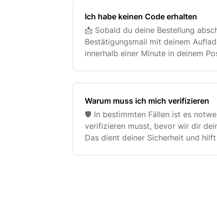
Ich habe keinen Code erhalten
📩 Sobald du deine Bestellung absch
Bestätigungsmail mit deinem Auflad
innerhalb einer Minute in deinem P
keine E-Mail erhalten?. 🗑️ Schau b
oder We
Warum muss ich mich verifizieren
🛡️ In bestimmten Fällen ist es notw
verifizieren musst, bevor wir dir d
Das dient deiner Sicherheit und hilf
zu verhindern. 📧 Wann ist eine Verif