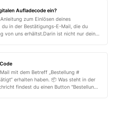
igitalen Aufladecode ein?
e Anleitung zum Einlösen deines
 du in der Bestätigungs-E-Mail, die du
g von uns erhältst.Darin ist nicht nur dein
rn auch alle wichtigen Schritte, wie du ihn
 Code
-Mail mit dem Betreff „Bestellung #
tigt“ erhalten haben. 📦 Was steht in der
chricht findest du einen Button "Bestellung
 diesen Button, um zur Dankseite zu